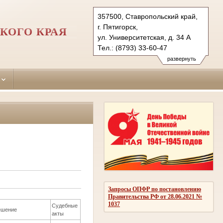
357500, Ставропольский край,
г. Пятигорск,
КОГО КРАЯ
ул. Университетская, д. 34 А
Тел.: (8793) 33-60-47
piatigorsky.stv@sudrf.ru
развернуть
Запросы ОПФР по постановлению
Правительства РФ от 28.06.2021 №
1037
Судебные
ешение
акты