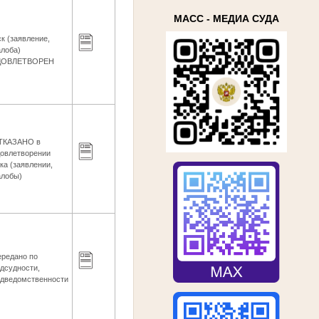
МАСС - МЕДИА СУДА
к (заявление,
лоба)
ДОВЛЕТВОРЕН
ТКАЗАНО в
довлетворении
ка (заявлении,
алобы)
ередано по
дсудности,
одведомственности