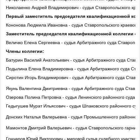
Николаенко Андрей Владимирович - судья Ставропольского крае
Первый заместитель председателя квалификационной колл
Кононова Людмила Ивановна - судья Ставропольского краевого
Заместитель председателя квалификационной коллегии су
Величко Елена Сергеевна - судья Арбитражного суда Ставропол
Члены коллегии:
Батурин Василий Анатольевич - судья Арбитражного суда Ставр
Подылина Елена Владимировна - судья Арбитражного суда Став
Сиротин Игорь Владимирович - судья Арбитражного суда Ставро
Якунь Валентина Дмитриевна - судья Арбитражного суда Ставро
Озерова Полина Петровна - судья Ленинского районного суда г
Гедыгушев Мурат Ильясович - судья Шпаковского районного суд
Донских Наталья Валерьевна - судья Промышленного районного
Мамонтов Дмитрий Валерьевич - судья Ставропольского гарнизо
Гончаров Юрий Викторович - мировой судья судебного участка 