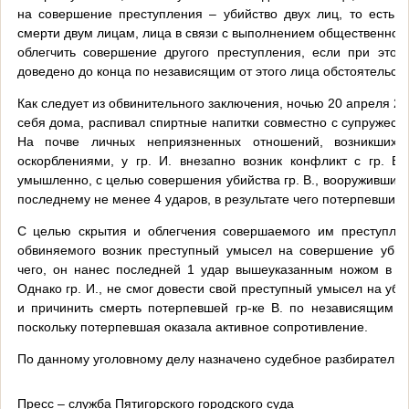
на совершение преступления – убийство двух лиц, то есть
смерти двум лицам, лица в связи с выполнением общественного 
облегчить совершение другого преступления, если при это
доведено до конца по независящим от этого лица обстоятельств
Как следует из обвинительного заключения, ночью 20 апреля 202
себя дома, распивал спиртные напитки совместно с супружеской
На почве личных неприязненных отношений, возникших
оскорблениями, у гр. И. внезапно возник конфликт с гр. В.
умышленно, с целью совершения убийства гр. В., вооружившис
последнему не менее 4 ударов, в результате чего потерпевший 
С целью скрытия и облегчения совершаемого им преступлени
обвиняемого возник преступный умысел на совершение убийс
чего, он нанес последней 1 удар вышеуказанным ножом в ж
Однако гр. И., не смог довести свой преступный умысел на уби
и причинить смерть потерпевшей гр-ке В. по независящим от
поскольку потерпевшая оказала активное сопротивление.
По данному уголовному делу назначено судебное разбирательс
Пресс – служба Пятигорского городского суда