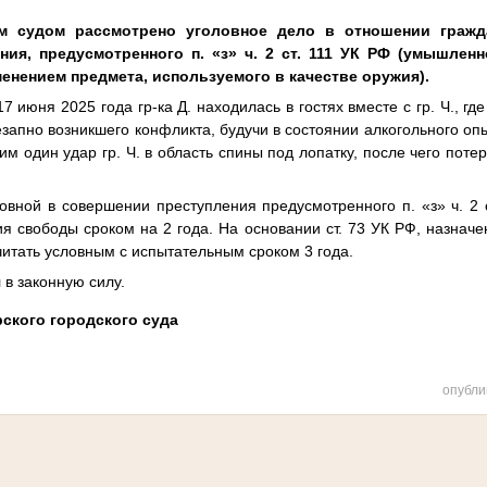
им судом рассмотрено уголовное дело в отношении гражд
ия, предусмотренного п. «з» ч. 2 ст. 111 УК РФ (умышлен
енением предмета, используемого в качестве оружия).
7 июня 2025 года гр-ка Д. находилась в гостях вместе с гр. Ч., г
езапно возникшего конфликта, будучи в состоянии алкогольного опь
им один удар гр. Ч. в область спины под лопатку, после чего пот
новной в совершении преступления предусмотренного п. «з» ч. 2 
я свободы сроком на 2 года. На основании ст. 73 УК РФ, назначен
итать условным с испытательным сроком 3 года.
 в законную силу.
рского городского суда
опубли