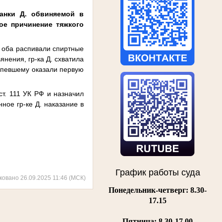
анки Д. обвиняемой в
ное причинение тяжкого
де оба распивали спиртные
янения, гр-ка Д. схватила
ерпевшему оказали первую
ст. 111 УК РФ и назначил
ное гр-ке Д. наказание в
График работы суда
ковано 26.09.2025 11:46 (МСК)
Понедельник-четверг: 8.30-
17.15
Пятница:
8.30-17.00