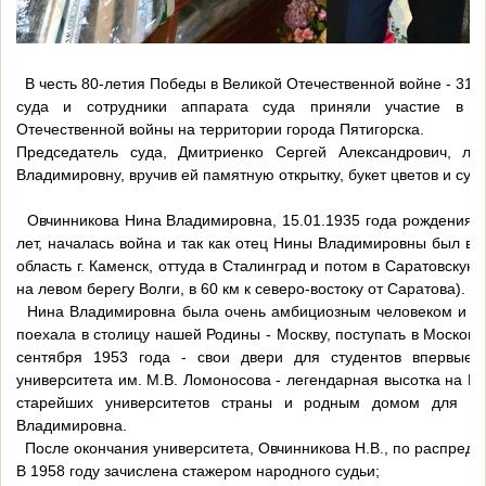
В честь 80-летия Победы в Великой Отечественной войне - 31 м
суда и сотрудники аппарата суда приняли участие в поз
Отечественной войны на территории города Пятигорска.
Председатель суда, Дмитриенко Сергей Александрович, ли
Владимировну, вручив ей памятную открытку, букет цветов и су
Овчинникова Нина Владимировна, 15.01.1935 года рождения, р
лет, началась война и так как отец Нины Владимировны был в
область г. Каменск, оттуда в Сталинград и потом в Саратовскую 
на левом берегу Волги, в 60 км к северо-востоку от Саратова).
Нина Владимировна была очень амбициозным человеком и пос
поехала в столицу нашей Родины - Москву, поступать в Московс
сентября 1953 года - свои двери для студентов впервые о
университета им. М.В. Ломоносова - легендарная высотка на Во
старейших университетов страны и родным домом для мн
Владимировна.
После окончания университета, Овчинникова Н.В., по распред
В 1958 году зачислена стажером народного судьи;