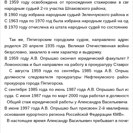
В 1959 году освобождена от прохождения стажировки в связ
народным судьей 2-го участка Шпаковского района;
В 1960 году избрана народным судьей Зеленчукского района и з
С 1963 года по 1970 год была избрана народным судьей на одном
В 1970 году отчислена из штата народных судей по состоянию з
Так же, Пятигорским городским судом, направлено адресно
родился 20 апреля 1935 года. Великая Отечественная война в
безусловно, закалило в нем характер и выдержку.
В 1959 году А.В. Опрышко окончил юридический факультет Мо
Ломоносова и был направлен на работу в прокуратуру Ставропо
С августа 1959 года по сентябрь 1985 года А.В. Опрышко 
должности следователя прокуратуры Нефтекумского района
прокурора города Пятигорска.
С сентября 1985 года по июнь 1987 года А.В. Опрышко был изб
суда. С июня 1987 года по март 2000 года работал в должности 
Общий стаж юридической работы у Александра Васильевича сос
В июне 1997 года А.В. Опрышко был присвоен 2-й квалификац
основания курортного региона Российской Федерации КМВ».
В настоящее время Александр Васильевич пребывает в почетной